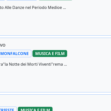
ito Alle Danze nel Periodo Medioe ...
ovo
MONFALCONE
MUSICA E FILM
a"la Notte dei Morti Viventi"rema ...
TRIESTE
MUSICA E FILM