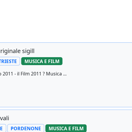
iginale sigill
TRIESTE
MUSICA E FILM
011 - il Film 2011 ? Musica ...
vali
E
PORDENONE
MUSICA E FILM