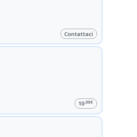
Contattaci
,00€
10