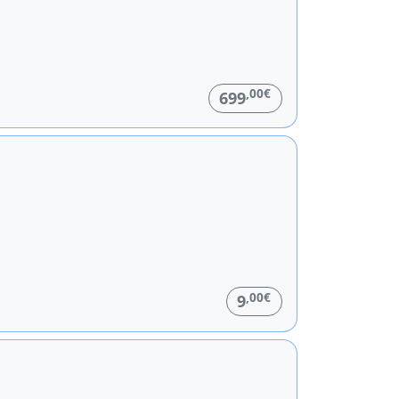
,00€
699
,00€
9