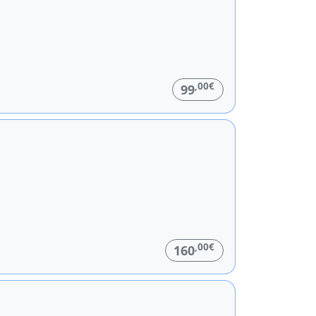
,00€
99
,00€
160