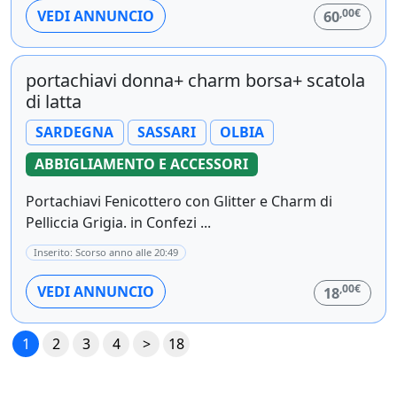
,00€
VEDI ANNUNCIO
60
portachiavi donna+ charm borsa+ scatola
di latta
SARDEGNA
SASSARI
OLBIA
ABBIGLIAMENTO E ACCESSORI
Portachiavi Fenicottero con Glitter e Charm di
Pelliccia Grigia. in Confezi ...
Inserito: Scorso anno alle 20:49
,00€
VEDI ANNUNCIO
18
1
2
3
4
>
18