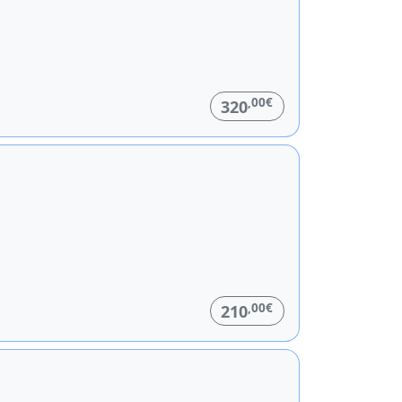
,00€
320
,00€
210