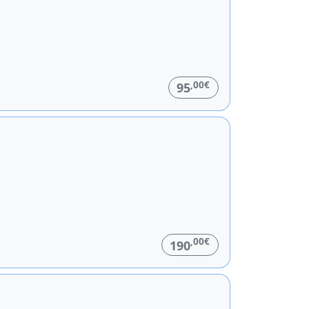
,00€
95
,00€
190