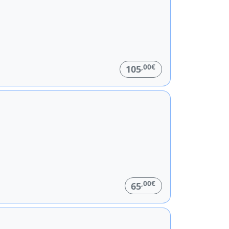
,00€
105
,00€
65