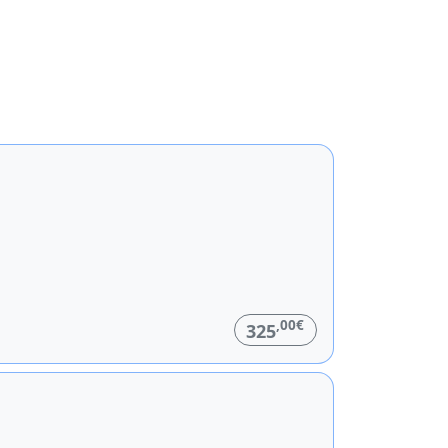
,00€
325