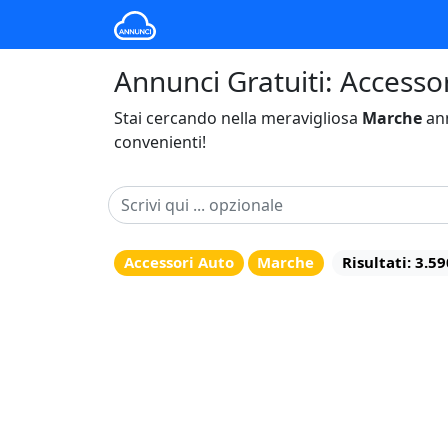
Annunci Gratuiti: Accesso
Stai cercando nella meravigliosa
Marche
ann
convenienti!
Accessori Auto
Marche
Risultati: 3.59