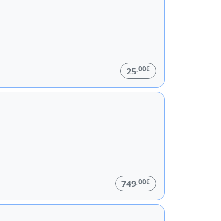
,00€
25
,00€
749