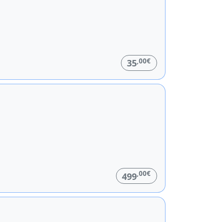
,00€
35
,00€
499