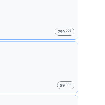
,00€
799
,00€
89