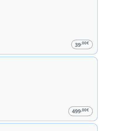
,00€
39
,00€
499