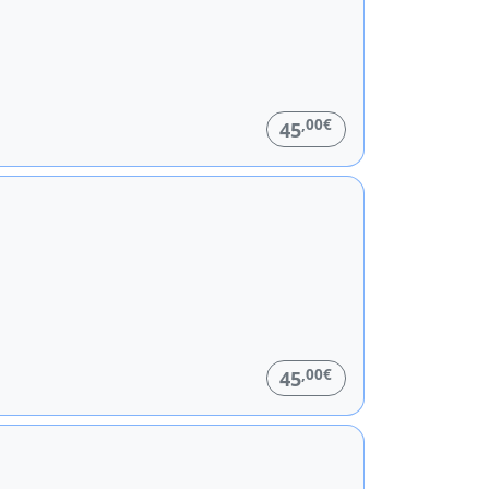
,00€
45
,00€
45