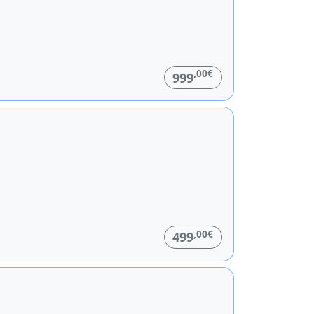
,00€
999
,00€
499