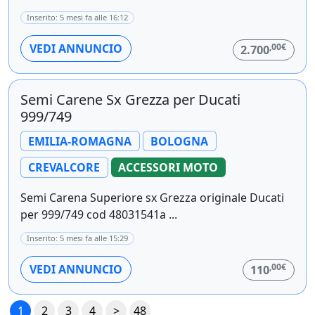
Inserito: 5 mesi fa alle 16:12
,00€
VEDI ANNUNCIO
2.700
Semi Carene Sx Grezza per Ducati
999/749
EMILIA-ROMAGNA
BOLOGNA
CREVALCORE
ACCESSORI MOTO
Semi Carena Superiore sx Grezza originale Ducati
per 999/749 cod 48031541a ...
Inserito: 5 mesi fa alle 15:29
,00€
VEDI ANNUNCIO
110
1
2
3
4
>
48