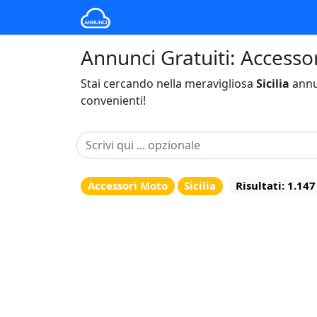
Annunci Gratuiti: Accessori
Stai cercando nella meravigliosa
Sicilia
annu
convenienti!
Accessori Moto
Sicilia
Risultati: 1.147