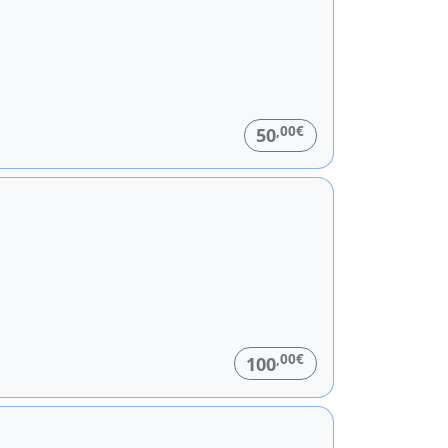
,00€
50
,00€
100