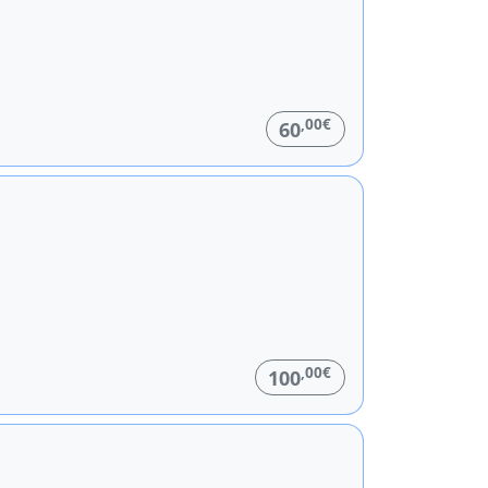
,00€
60
,00€
100