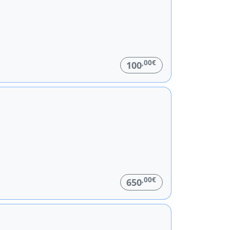
,00€
100
,00€
650