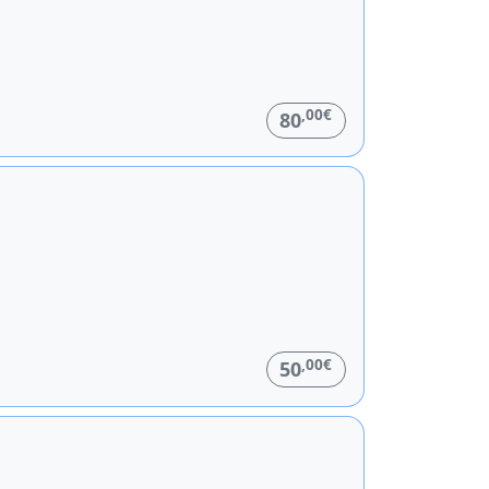
,00€
80
,00€
50