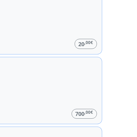
,00€
20
,00€
700