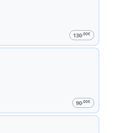
,00€
130
,00€
90