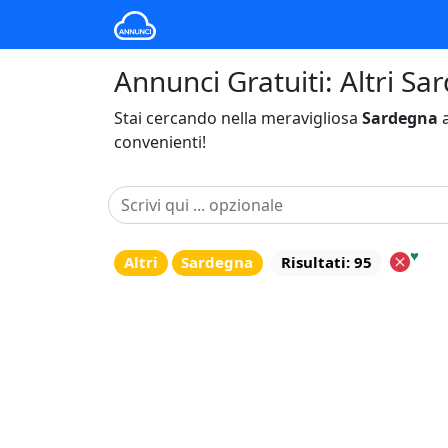
Annunci Gratuiti: Altri Sa
Stai cercando nella meravigliosa
Sardegna
a
convenienti!
♥
Altri
Sardegna
Risultati: 95