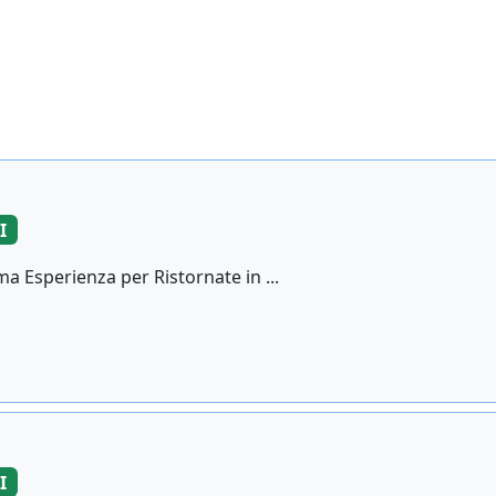
I
 Esperienza per Ristornate in ...
I