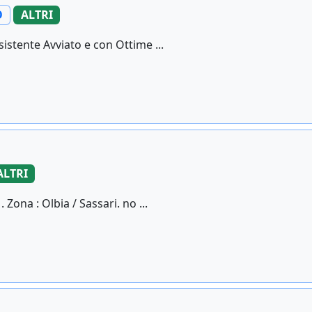
O
ALTRI
sistente Avviato e con Ottime ...
ALTRI
 Zona : Olbia / Sassari. no ...