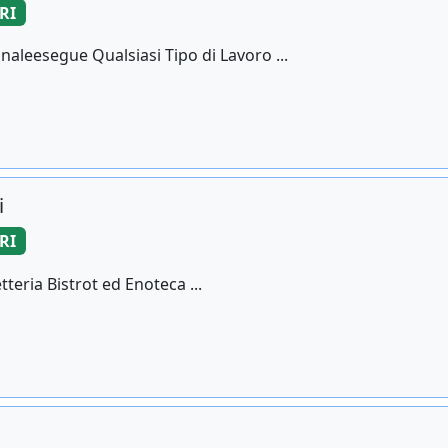
RI
aleesegue Qualsiasi Tipo di Lavoro ...
i
RI
etteria Bistrot ed Enoteca ...