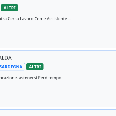
ALTRI
ra Cerca Lavoro Come Assistente ...
CALDA
 SARDEGNA
ALTRI
torazione. astenersi Perditempo ...