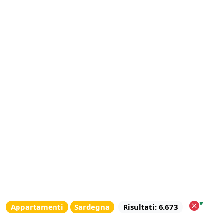
♥
Appartamenti
Sardegna
Risultati: 6.673