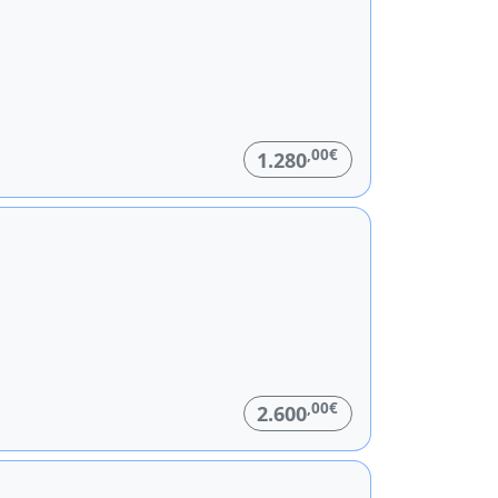
,00€
1.280
,00€
2.600