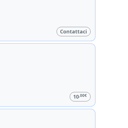
Contattaci
,00€
10