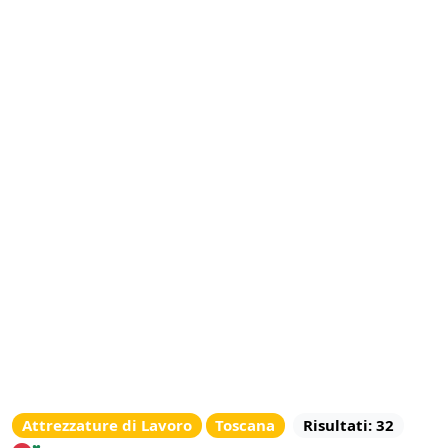
Attrezzature di Lavoro
Toscana
Risultati: 32
♥