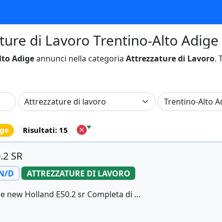
ture di Lavoro Trentino-Alto Adige 
lto Adige
annunci nella categoria
Attrezzature di Lavoro
. 
♥
ige
Risultati: 15
.2 SR
N/D
ATTREZZATURE DI LAVORO
 new Holland E50.2 sr Completa di ...