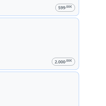
,00€
599
,00€
2.000