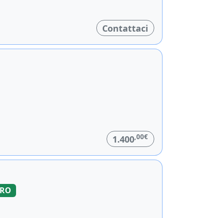
Contattaci
,00€
1.400
ORO