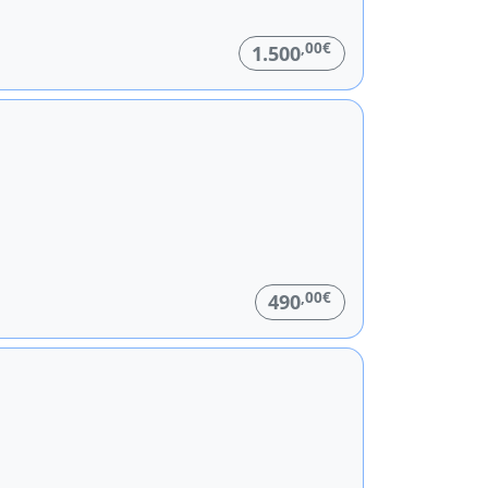
,00€
1.500
,00€
490