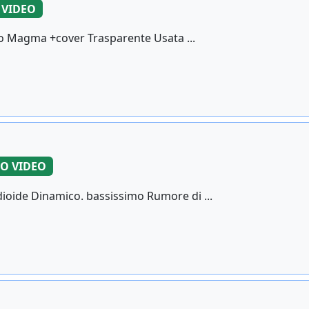
 VIDEO
do Magma +cover Trasparente Usata ...
O VIDEO
oide Dinamico. bassissimo Rumore di ...