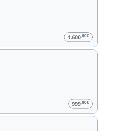
,00€
1.600
,00€
999