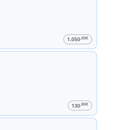
,00€
1.050
,00€
130