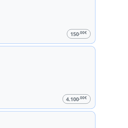
,00€
150
,00€
4.100