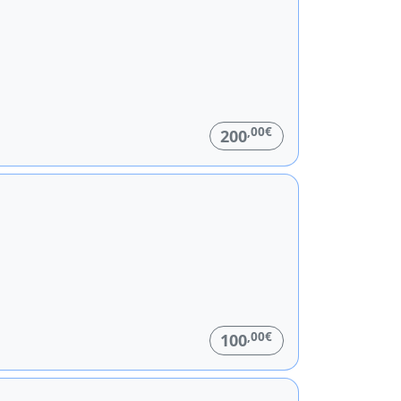
,00€
200
,00€
100