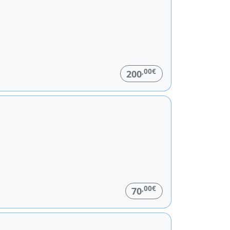
,00€
200
,00€
70