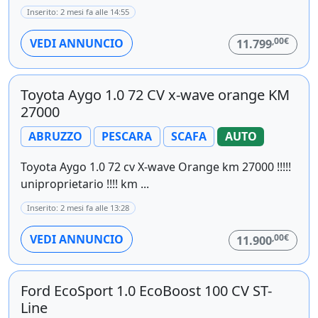
Inserito: 2 mesi fa alle 14:55
,00€
VEDI ANNUNCIO
11.799
Toyota Aygo 1.0 72 CV x-wave orange KM
27000
ABRUZZO
PESCARA
SCAFA
AUTO
Toyota Aygo 1.0 72 cv X-wave Orange km 27000 !!!!!
uniproprietario !!!! km ...
Inserito: 2 mesi fa alle 13:28
,00€
VEDI ANNUNCIO
11.900
Ford EcoSport 1.0 EcoBoost 100 CV ST-
Line