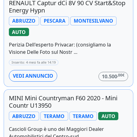
RENAULT Captur dCi 8V 90 CV Start&Stop
Energy Hypn
ABRUZZO
PESCARA
MONTESILVANO
AUTO
Perizia Dell'esperto Privacar: (consigliamo la
Visione Delle Foto sul Nostr ...
Inserito: 4 mesi fa alle 14:19
,00€
VEDI ANNUNCIO
10.500
MINI Mini Countryman F60 2020 - Mini
Countr U13950
ABRUZZO
TERAMO
TERAMO
AUTO
Cascioli Group è uno dei Maggiori Dealer
Automobilistici del Centro-sud ...