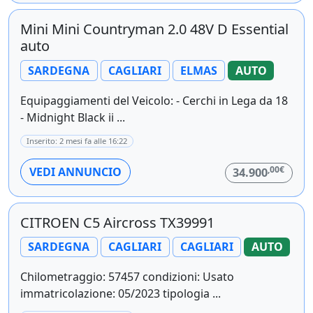
Mini Mini Countryman 2.0 48V D Essential
auto
SARDEGNA
CAGLIARI
ELMAS
AUTO
Equipaggiamenti del Veicolo: - Cerchi in Lega da 18
- Midnight Black ii ...
Inserito: 2 mesi fa alle 16:22
,00€
VEDI ANNUNCIO
34.900
CITROEN C5 Aircross TX39991
SARDEGNA
CAGLIARI
CAGLIARI
AUTO
Chilometraggio: 57457 condizioni: Usato
immatricolazione: 05/2023 tipologia ...