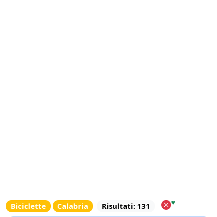
♥
Biciclette
Calabria
Risultati: 131