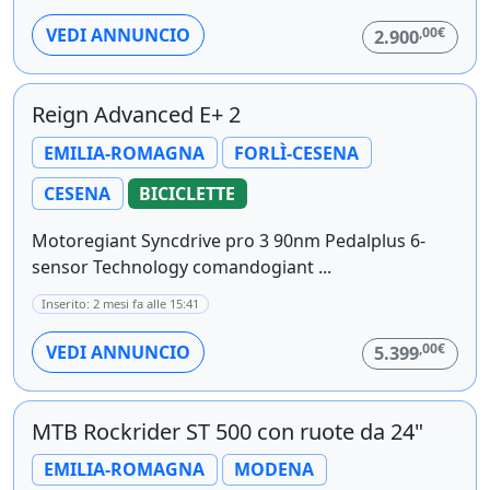
,00€
VEDI ANNUNCIO
2.900
Reign Advanced E+ 2
EMILIA-ROMAGNA
FORLÌ-CESENA
CESENA
BICICLETTE
Motoregiant Syncdrive pro 3 90nm Pedalplus 6-
sensor Technology comandogiant ...
Inserito: 2 mesi fa alle 15:41
,00€
VEDI ANNUNCIO
5.399
MTB Rockrider ST 500 con ruote da 24"
EMILIA-ROMAGNA
MODENA