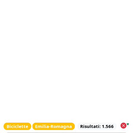
♥
Biciclette
Emilia-Romagna
Risultati: 1.566