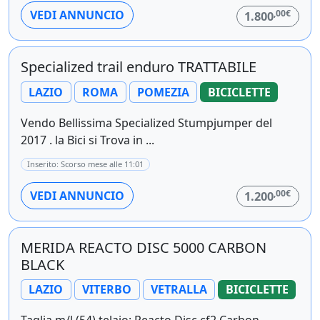
,00€
VEDI ANNUNCIO
1.800
Specialized trail enduro TRATTABILE
LAZIO
ROMA
POMEZIA
BICICLETTE
Vendo Bellissima Specialized Stumpjumper del
2017 . la Bici si Trova in ...
Inserito: Scorso mese alle 11:01
,00€
VEDI ANNUNCIO
1.200
MERIDA REACTO DISC 5000 CARBON
BLACK
LAZIO
VITERBO
VETRALLA
BICICLETTE
Taglia m/l (54) telaio: Reacto Disc cf2 Carbon