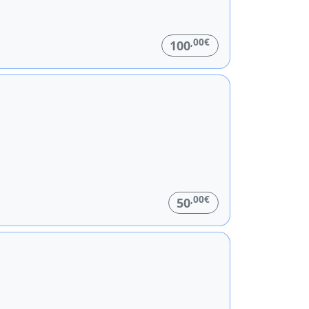
,00€
100
,00€
50