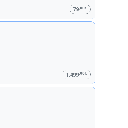
,00€
79
,00€
1.499