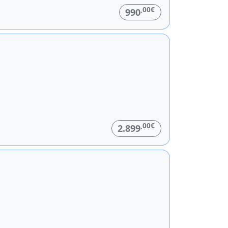
,00€
990
,00€
2.899