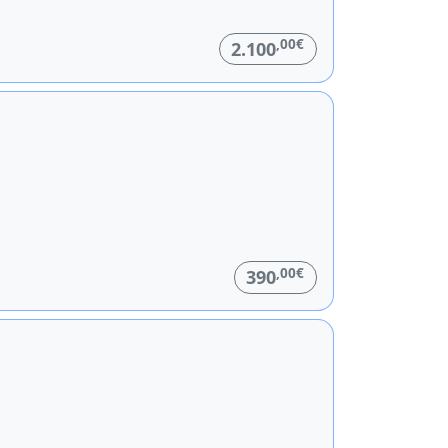
,00€
2.100
,00€
390