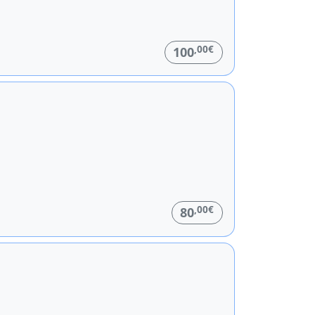
,00€
100
,00€
80