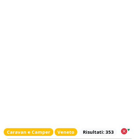
♥
Caravan e Camper
Veneto
Risultati: 353