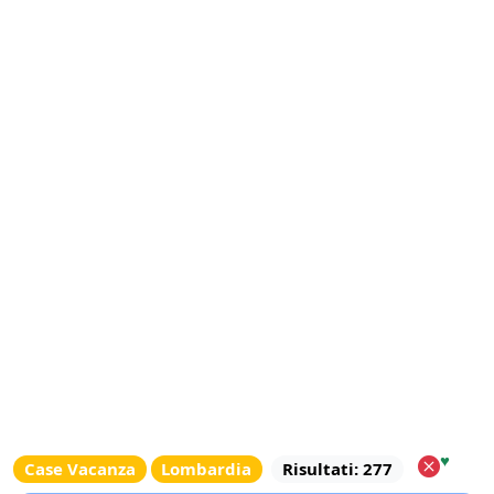
♥
Case Vacanza
Lombardia
Risultati: 277