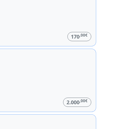
,00€
170
,00€
2.000