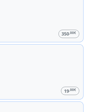
,00€
350
,00€
19