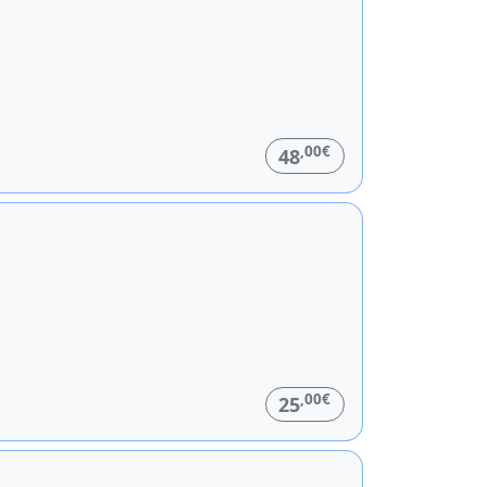
,00€
48
,00€
25