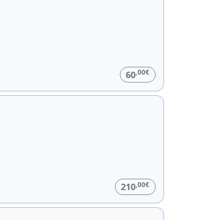
,00€
60
,00€
210