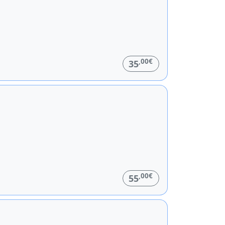
,00€
35
,00€
55