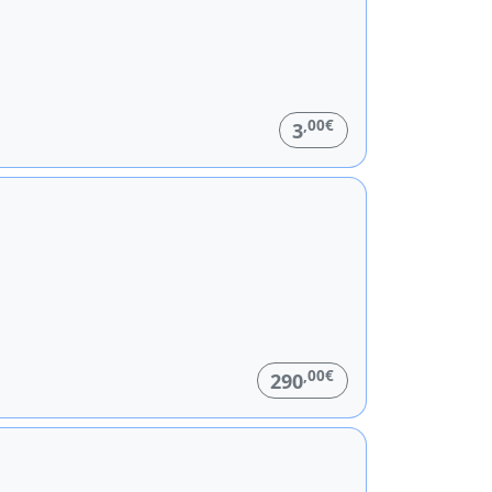
,00€
3
,00€
290