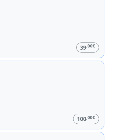
,00€
39
,00€
100