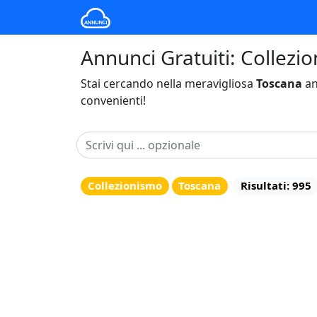
Annunci Gratuiti: Collezi
Stai cercando nella meravigliosa
Toscana
an
convenienti!
Collezionismo
Toscana
Risultati: 995