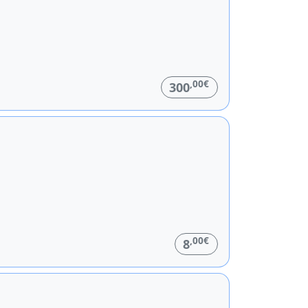
,00€
300
,00€
8