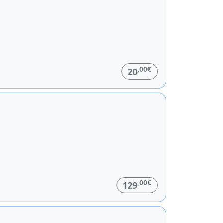
,00€
20
,00€
129