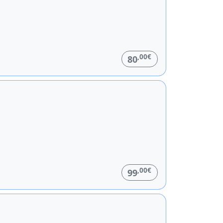
,00€
80
,00€
99