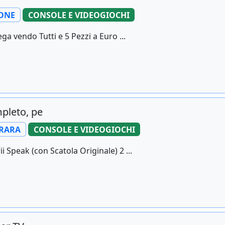
IONE
CONSOLE E VIDEOGIOCHI
a vendo Tutti e 5 Pezzi a Euro ...
mpleto, pe
RARA
CONSOLE E VIDEOGIOCHI
 Speak (con Scatola Originale) 2 ...