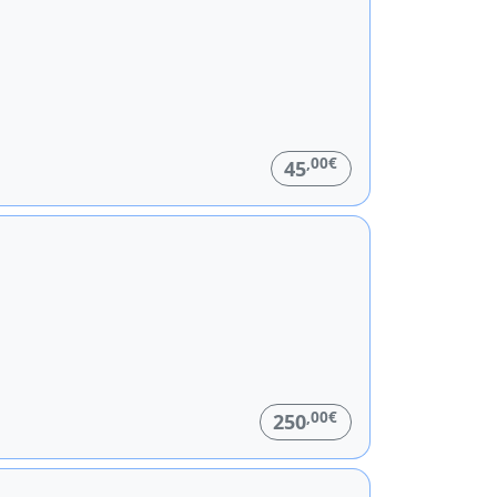
,00€
45
,00€
250