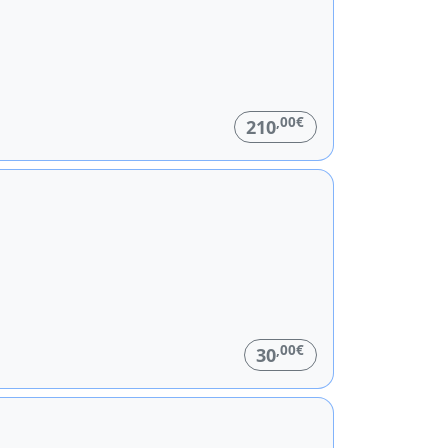
,00€
210
,00€
30