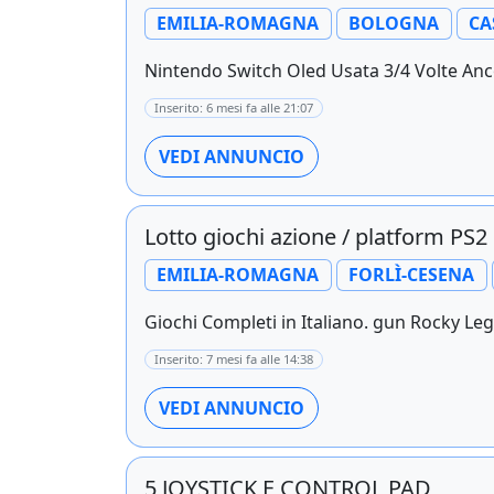
EMILIA-ROMAGNA
BOLOGNA
CA
Nintendo Switch Oled Usata 3/4 Volte Ancor
Inserito: 6 mesi fa alle 21:07
VEDI ANNUNCIO
Lotto giochi azione / platform PS2
EMILIA-ROMAGNA
FORLÌ-CESENA
Giochi Completi in Italiano. gun Rocky Leg
Inserito: 7 mesi fa alle 14:38
VEDI ANNUNCIO
5 JOYSTICK E CONTROL PAD