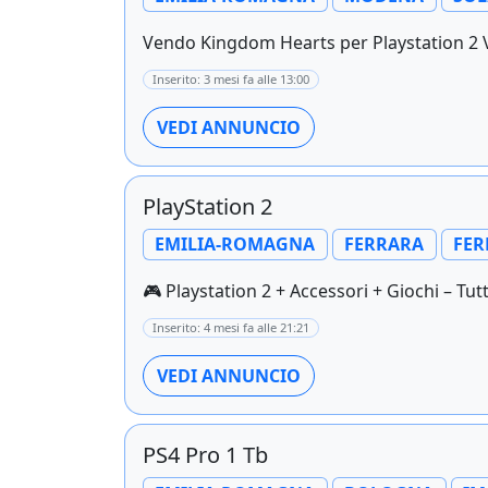
Vendo Kingdom Hearts per Playstation 2 Ve
Inserito: 3 mesi fa alle 13:00
VEDI ANNUNCIO
PlayStation 2
EMILIA-ROMAGNA
FERRARA
FER
🎮 Playstation 2 + Accessori + Giochi – Tut
Inserito: 4 mesi fa alle 21:21
VEDI ANNUNCIO
PS4 Pro 1 Tb