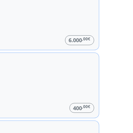
,00€
6.000
,00€
400