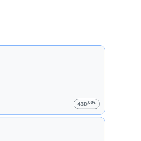
,00€
430