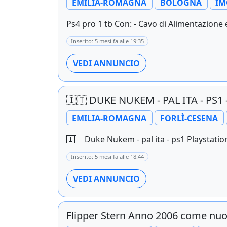
EMILIA-ROMAGNA
BOLOGNA
IM
Ps4 pro 1 tb Con: - Cavo di Alimentazione e 
Inserito: 5 mesi fa alle 19:35
VEDI ANNUNCIO
🇮🇹 DUKE NUKEM - PAL ITA - PS
EMILIA-ROMAGNA
FORLÌ-CESENA
🇮🇹 Duke Nukem - pal ita - ps1 Playstation
Inserito: 5 mesi fa alle 18:44
VEDI ANNUNCIO
Flipper Stern Anno 2006 come nu