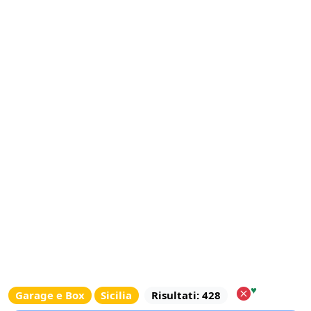
♥
Garage e Box
Sicilia
Risultati: 428