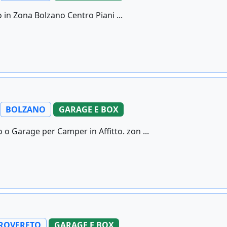
 in Zona Bolzano Centro Piani ...
BOLZANO
GARAGE E BOX
o Garage per Camper in Affitto. zon ...
ROVERETO
GARAGE E BOX