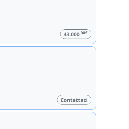
,00€
43.000
Contattaci