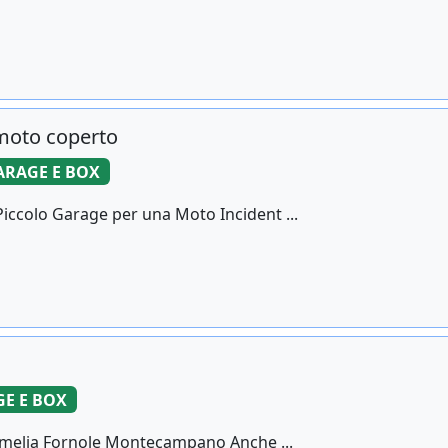
moto coperto
ARAGE E BOX
iccolo Garage per una Moto Incident ...
E E BOX
 Amelia Fornole Montecampano Anche ...