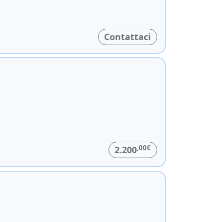
Contattaci
,00€
2.200