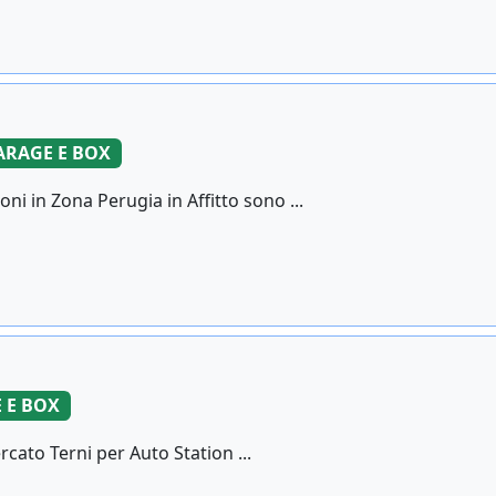
ARAGE E BOX
i in Zona Perugia in Affitto sono ...
 E BOX
cato Terni per Auto Station ...