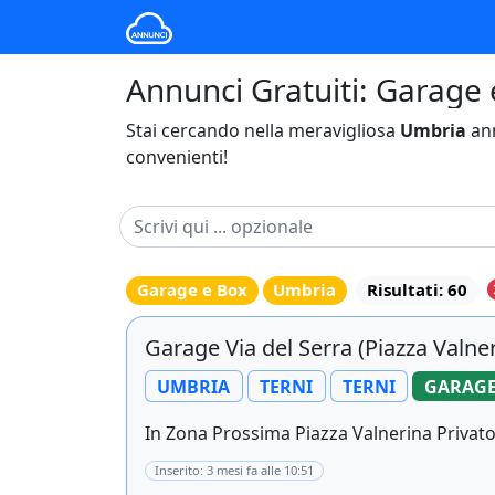
Annunci Gratuiti: Garage 
Stai cercando nella meravigliosa
Umbria
ann
convenienti!
Garage e Box
Umbria
Risultati: 60
Garage Via del Serra (Piazza Valner
UMBRIA
TERNI
TERNI
GARAGE
In Zona Prossima Piazza Valnerina Privat
Inserito: 3 mesi fa alle 10:51