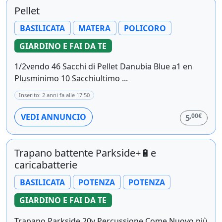
Pellet
BASILICATA
MATERA
POLICORO
GIARDINO E FAI DA TE
1/2vendo 46 Sacchi di Pellet Danubia Blue a1 en
Plusminimo 10 Sacchiultimo ...
Inserito: 2 anni fa alle 17:50
,00€
VEDI ANNUNCIO
5
Trapano battente Parkside+🔋e
caricabatterie
BASILICATA
POTENZA
POTENZA
GIARDINO E FAI DA TE
Trapano Parkside 20v Percussione Come Nuovo più