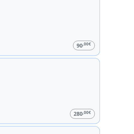
,00€
90
,00€
280