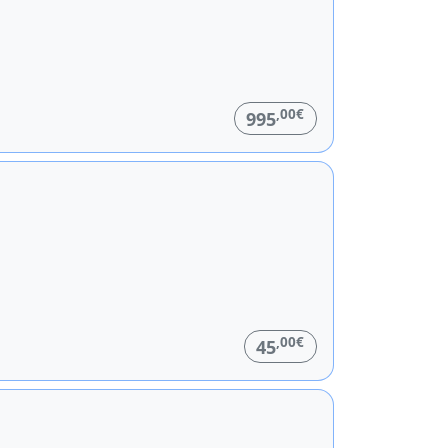
,00€
995
,00€
45