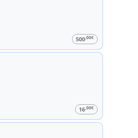
,00€
500
,00€
16