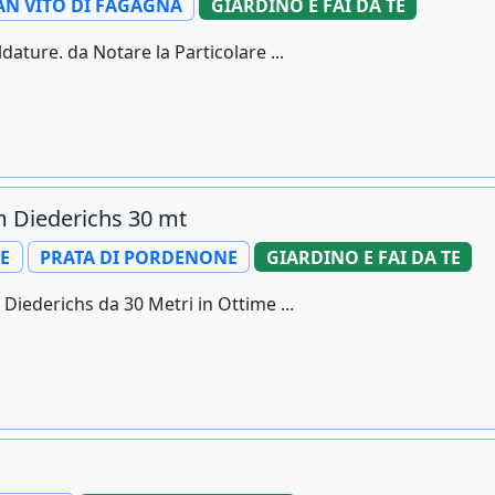
AN VITO DI FAGAGNA
GIARDINO E FAI DA TE
dature. da Notare la Particolare ...
m Diederichs 30 mt
E
PRATA DI PORDENONE
GIARDINO E FAI DA TE
iederichs da 30 Metri in Ottime ...