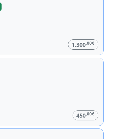
,00€
1.300
,00€
450