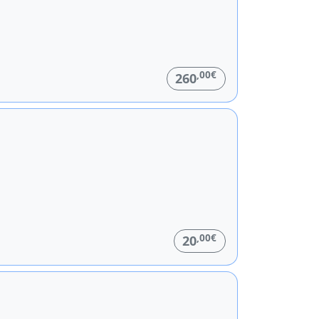
,00€
260
,00€
20