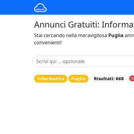
Annunci Gratuiti: Informat
Stai cercando nella meravigliosa
Puglia
annu
convenienti!
Informatica
Puglia
Risultati: 668