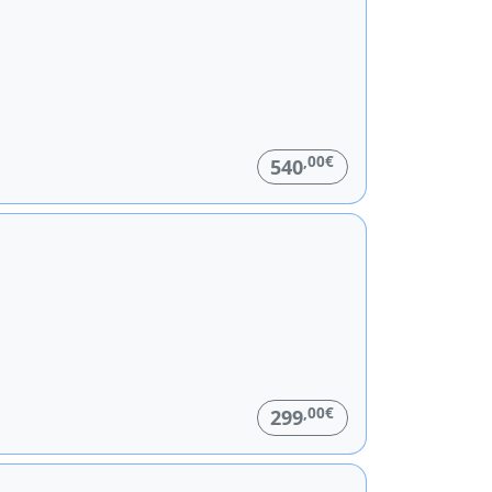
,00€
540
,00€
299