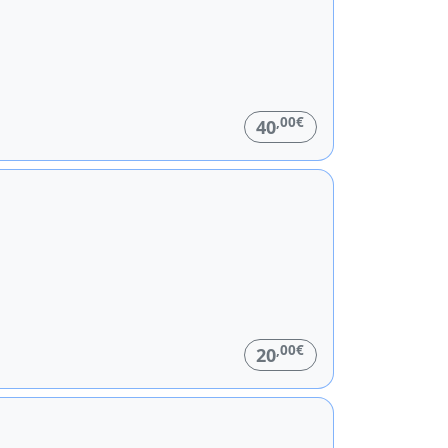
,00€
40
,00€
20