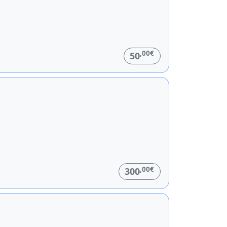
,00€
50
,00€
300