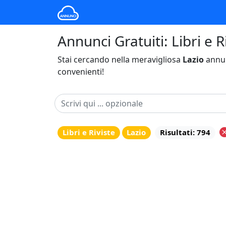
Annunci Gratuiti: Libri e Ri
Stai cercando nella meravigliosa
Lazio
annun
convenienti!
Libri e Riviste
Lazio
Risultati: 794