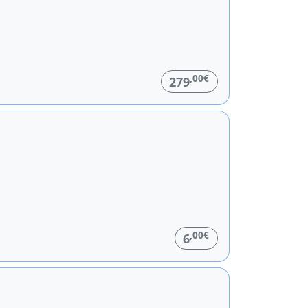
,00€
279
,00€
6