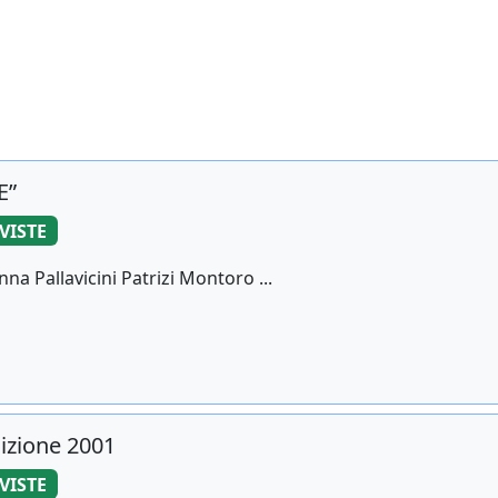
E”
IVISTE
na Pallavicini Patrizi Montoro ...
dizione 2001
IVISTE