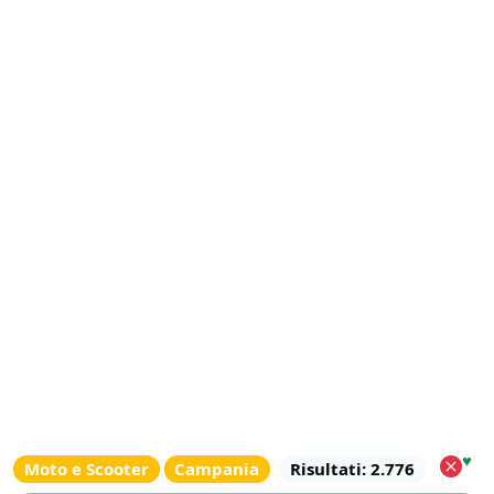
♥
Moto e Scooter
Campania
Risultati: 2.776