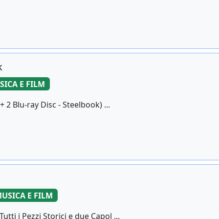
k
SICA E FILM
2 Blu-ray Disc - Steelbook) ...
USICA E FILM
tti i Pezzi Storici e due Capol ...