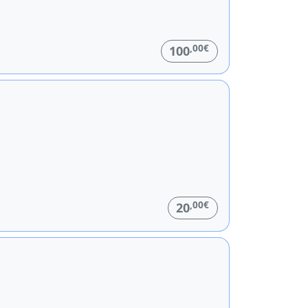
,00€
100
,00€
20