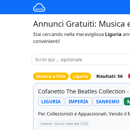
Annunci Gratuiti: Musica e
Stai cercando nella meravigliosa
Liguria
ann
convenienti!
Musica e Film
Liguria
Risultati: 56
Cofanetto The Beatles Collection - 
LIGURIA
IMPERIA
SANREMO
M
Per Collezionisti e Appassionati. Vendo il 
Inserito: Scorso mese alle 13:20