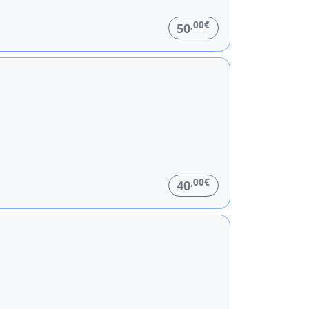
,00€
50
,00€
40