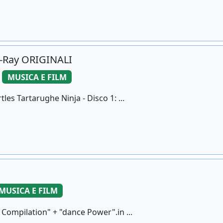
u-Ray ORIGINALI
MUSICA E FILM
es Tartarughe Ninja - Disco 1: ...
MUSICA E FILM
 Compilation" + "dance Power".in ...