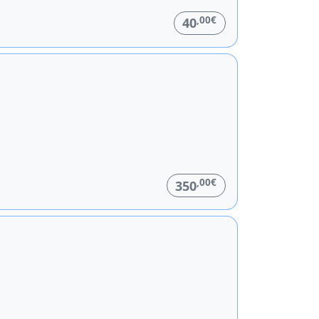
,00€
40
,00€
350