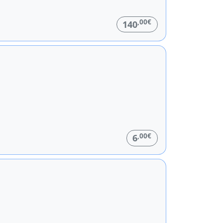
,00€
140
,00€
6