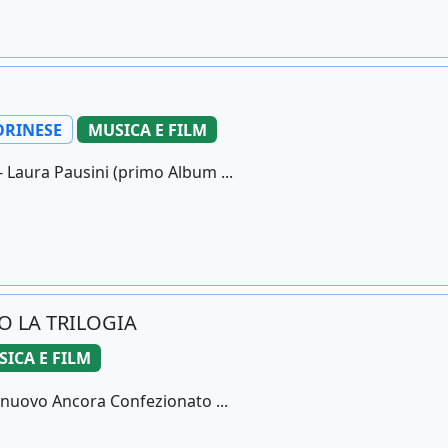
ORINESE
MUSICA E FILM
- Laura Pausini (primo Album ...
TO LA TRILOGIA
ICA E FILM
. nuovo Ancora Confezionato ...