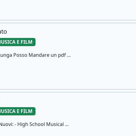
ato
USICA E FILM
è Lunga Posso Mandare un pdf ...
e
USICA E FILM
uovi: - High School Musical ...