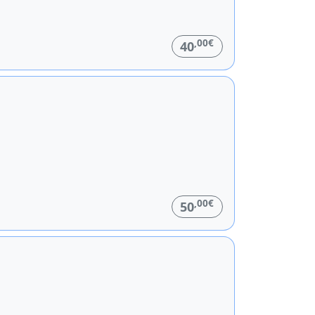
,00€
40
,00€
50