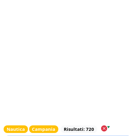
♥
Nautica
Campania
Risultati: 720