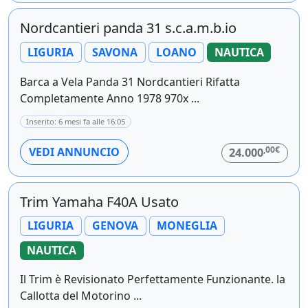
Nordcantieri panda 31 s.c.a.m.b.io
LIGURIA
SAVONA
LOANO
NAUTICA
Barca a Vela Panda 31 Nordcantieri Rifatta
Completamente Anno 1978 970x ...
Inserito: 6 mesi fa alle 16:05
,00€
VEDI ANNUNCIO
24.000
Trim Yamaha F40A Usato
LIGURIA
GENOVA
MONEGLIA
NAUTICA
Il Trim è Revisionato Perfettamente Funzionante. la
Callotta del Motorino ...