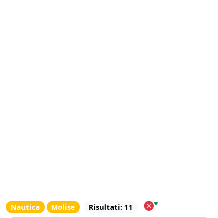
♥
Nautica
Molise
Risultati: 11