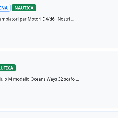
ENA
NAUTICA
biatori per Motori D4/d6 i Nostri ...
UTICA
dulo M modello Oceans Ways 32 scafo ...