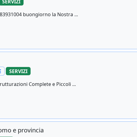
SERVIZI
83931004 buongiorno la Nostra ...
E
SERVIZI
utturazioni Complete e Piccoli ...
omo e provincia