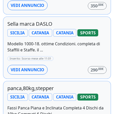
,00€
VEDI ANNUNCIO
350
Sella marca DASLO
SICILIA
CATANIA
CATANIA
SPORTS
Modello 1000-18. ottime Condizioni. completa di
Staffili e Staffe. il ...
Inserito: Scorso mese alle 11:01
,00€
VEDI ANNUNCIO
290
panca,80kg,stepper
SICILIA
CATANIA
CATANIA
SPORTS
Fassi Panca Piana e Inclinata Completa 4 Dischi da
10kg Gommati 6 Dischi ...