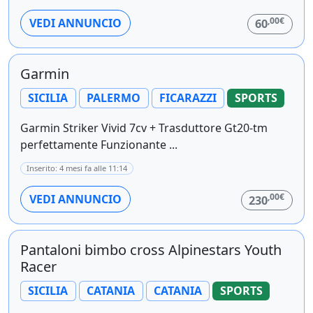
,00€
VEDI ANNUNCIO
60
Garmin
SICILIA
PALERMO
FICARAZZI
SPORTS
Garmin Striker Vivid 7cv + Trasduttore Gt20-tm
perfettamente Funzionante ...
Inserito: 4 mesi fa alle 11:14
,00€
VEDI ANNUNCIO
230
Pantaloni bimbo cross Alpinestars Youth
Racer
SICILIA
CATANIA
CATANIA
SPORTS