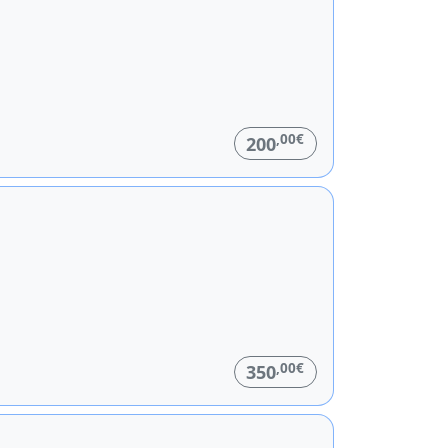
,00€
200
,00€
350