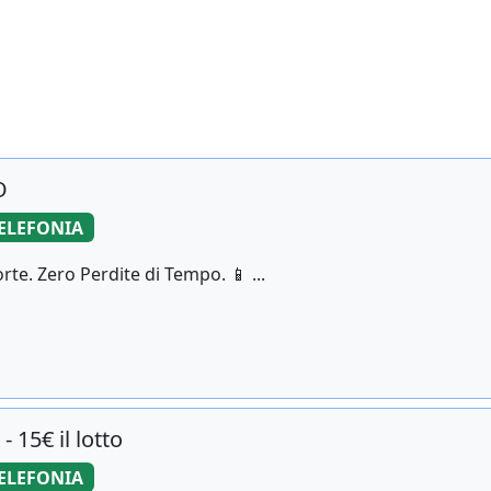
O
ELEFONIA
te. Zero Perdite di Tempo. 📱 ...
 15€ il lotto
ELEFONIA