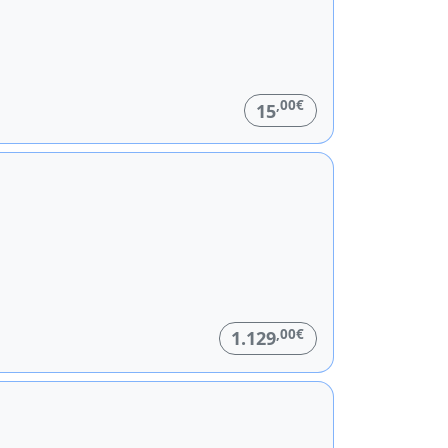
,00€
15
,00€
1.129