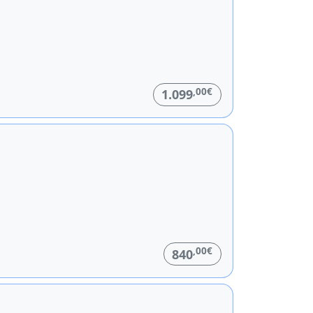
,00€
1.099
,00€
840