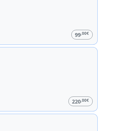
,00€
99
,00€
220