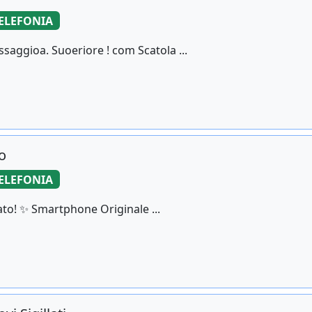
ELEFONIA
saggioa. Suoeriore ! com Scatola ...
o
ELEFONIA
ato! ✨ Smartphone Originale ...