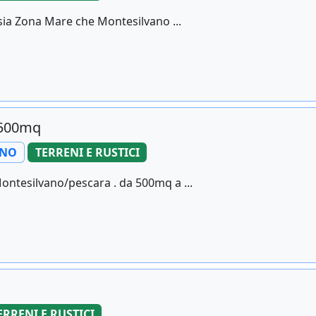
sia Zona Mare che Montesilvano ...
1500mq
ANO
TERRENI E RUSTICI
Montesilvano/pescara . da 500mq a ...
ERRENI E RUSTICI