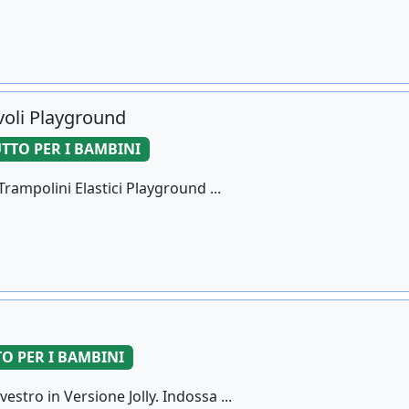
ivoli Playground
TTO PER I BAMBINI
rampolini Elastici Playground ...
O PER I BAMBINI
stro in Versione Jolly. Indossa ...