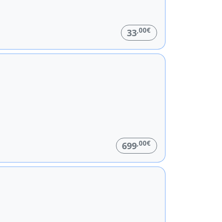
,00€
33
,00€
699