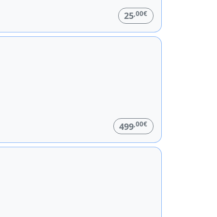
,00€
25
,00€
499