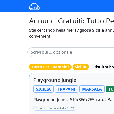
Annunci Gratuiti: Tutto Per
Stai cercando nella meravigliosa
Sicilia
annu
convenienti!
Tutto Per i Bambini
Sicilia
Risultati: 
Playground Jungle
SICILIA
TRAPANI
MARSALA
TU
Playground Jungle 610x366x265h area Baby
Inserito: mercoledì alle 11:27