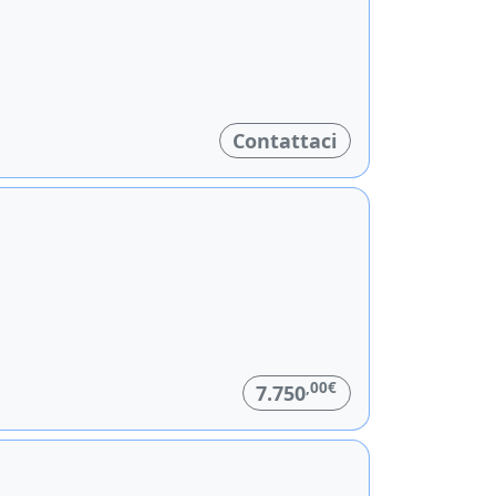
Contattaci
,00€
7.750