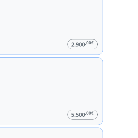
,00€
2.900
,00€
5.500