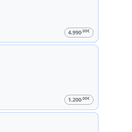
,00€
4.990
,00€
1.200