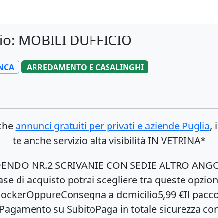
cio: MOBILI DUFFICIO
NCA
ARREDAMENTO E CASALINGHI
nche
annunci gratuiti per privati e aziende
Puglia
, 
te anche servizio alta visibilità IN VETRINA*
DENDO NR.2 SCRIVANIE CON SEDIE ALTRO ANG
di acquisto potrai scegliere tra queste opzioniP
ockerOppureConsegna a domicilio5,99 €Il pacco ve
Pagamento su SubitoPaga in totale sicurezza con 