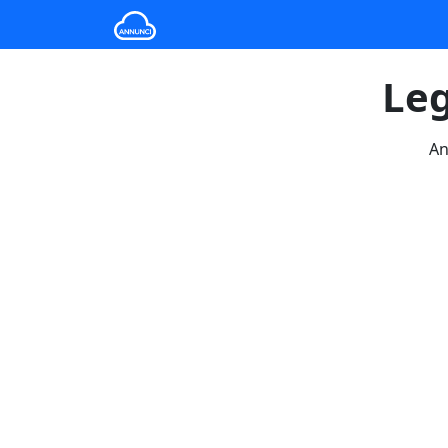
Leg
An