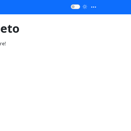
neto
re!