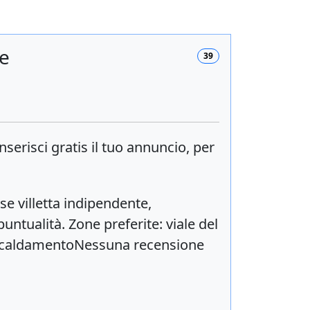
le
39
inserisci
gratis
il tuo annuncio, per
se villetta indipendente,
untualità. Zone preferite: viale del
riscaldamentoNessuna recensione