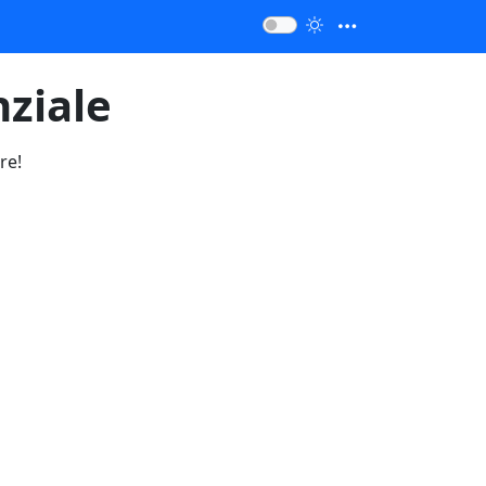
nziale
re!